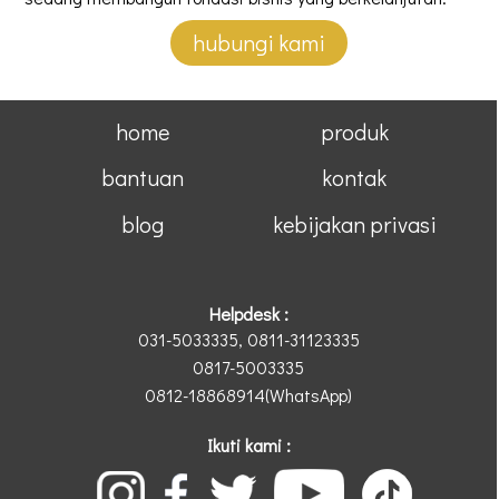
hubungi kami
home
produk
bantuan
kontak
blog
kebijakan privasi
Helpdesk :
031-5033335, 0811-31123335
0817-5003335
0812-18868914(WhatsApp)
Ikuti kami :